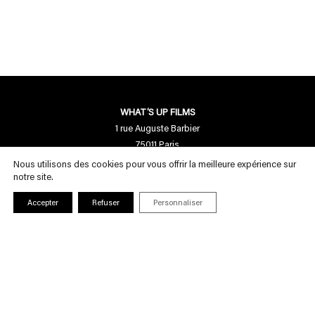
WHAT’S UP FILMS
1 rue Auguste Barbier
75011 Paris
Nous utilisons des cookies pour vous offrir la meilleure expérience sur
Nous contacter
notre site.
contact[a]whatsupfilms.com
Accepter
Refuser
Personnaliser
01 55 28 94 95
Nous suivre
INSCRIPTION NEWSLETTER